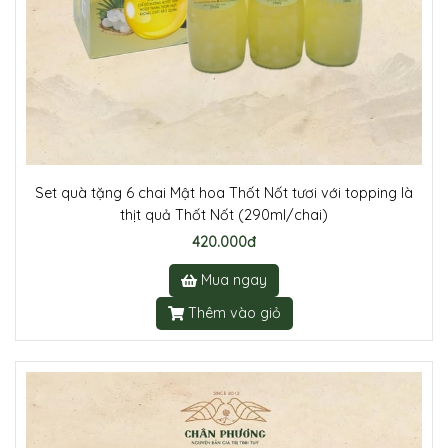
Set quà tặng 6 chai Mật hoa Thốt Nốt tươi với topping là
thịt quả Thốt Nốt (290ml/chai)
420.000đ
Mua ngay
Thêm vào giỏ