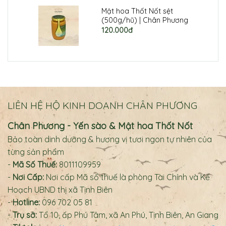
Mật hoa Thốt Nốt sệt
(500g/hũ) | Chân Phương
120.000đ
LIÊN HỆ HỘ KINH DOANH CHÂN PHƯƠNG
Chân Phương - Yến sào & Mật hoa Thốt Nốt
Bảo toàn dinh dưỡng & hương vị tươi ngon tự nhiên của
từng sản phẩm
-
Mã Số Thuế:
8011109959
-
Nơi Cấp:
Nơi cấp Mã số thuế là phòng Tài Chính và Kế
Hoạch UBND thị xã Tịnh Biên
-
Hotline:
096 702 05 81
-
Trụ sở:
Tổ 10, ấp Phú Tâm, xã An Phú, Tịnh Biên, An Giang