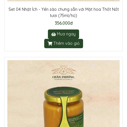
Set 04 Nhật Ích - Yến sào chưng sẵn với Mật hoa Thốt Nốt
tươi (75ml/hũ)
356.000đ
Mua ngay
Thêm vào giỏ