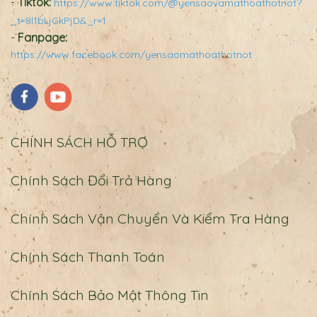
-
Tiktok:
https://www.tiktok.com/@yensaovamathoathotnot?
_t=8l1bLjGkPjD&_r=1
-
Fanpage:
https://www.facebook.com/yensaomathoathotnot
CHÍNH SÁCH HỖ TRỢ
Chính Sách Đổi Trả Hàng
Chính Sách Vận Chuyển Và Kiểm Tra Hàng
Chính Sách Thanh Toán
Chính Sách Bảo Mật Thông Tin