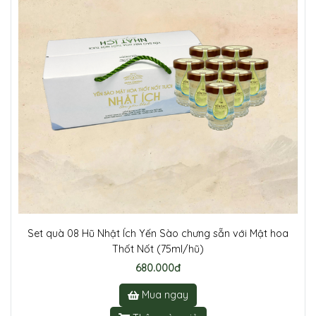
Set quà 08 Hũ Nhật Ích Yến Sào chưng sẵn với Mật hoa
Thốt Nốt (75ml/hũ)
680.000đ
Mua ngay