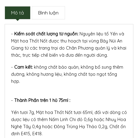
Mô tả
Bình luận
-
Kiểm soát chất lượng từ nguồn:
Nguyên liệu tổ Yến và
Mật hoa Thốt Nốt được thu hoạch tại vùng Bảy Núi An
Giang từ các trang trại do Chân Phương quản lý và khai
thác, trực tiếp chế biến và đưa đến người dùng.
-
Cam kết:
không chất bảo quản, không bổ sung thêm
đường, không hương liệu, không chất tạo ngọt tổng
hợp.
-
Thành Phần trên 1 hũ 75ml :
Yến tươi 7g, Mật hoa Thốt Nốt tươi 65ml, đối với dòng có
dược liệu có thêm Nấm Linh Chi đỏ 0,6g hoặc Nhuỵ Hoa
Nghệ Tây 0,4g hoặc Đông Trùng Hạ Thảo 0,2g, Chất ổn
định E415, E418.