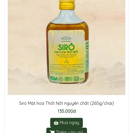
Siro Mật hoa Thốt Nốt nguyên chất (265g/chai)
135.000đ
Mua ngay
Thêm vào giỏ