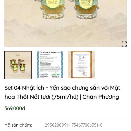
Set 04 Nhật Ích - Yến sào chưng sẵn với Mật
hoa Thốt Nốt tươi (75ml/hũ) | Chân Phương
369.000đ
Mã sản phẩm:
2938288991-1734677886351-0