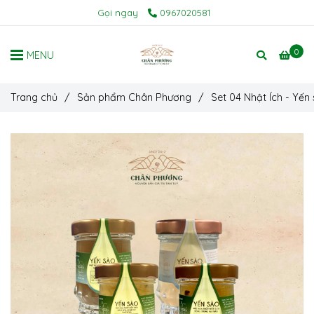
Gọi ngay
0967020581
0
MENU
Trang chủ
/
Sản phẩm Chân Phương
/
Set 04 Nhật Ích - Yến