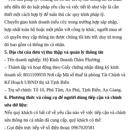
nếu điều đó do luật pháp yêu cầu và việc tiết lộ như vậy là cần
thiết một cách hợp lý để tuân thủ các quy trình pháp lý.
Chuyển giao kinh doanh (nếu có): trong trường hợp sáp nhập,
hợp nhất toàn bộ hoặc một phần với công ty khác, người mua sẽ
có quyền truy cập thông tin được chúng tôi lưu trữ, duy trì trong
đó bao gồm cả thông tin cá nhân.
5. Địa chỉ của đơn vị thu thập và quản lý thông tin
- Tên doanh nghiệp: H
ộ Kinh Doanh Chân Phương
– Thành lập và hoạt động theo Giấy chứng nhận đăng ký kinh
doanh
số:
8011109959
Nơi cấp Mã số thuế là phòng Tài Chính và
Kế Hoạch UBND thị xã Tịnh Biên
– Trụ sở chính
: Tổ 10, Phú Tâm, An Phú, Tịnh Biên, An Giang.
6. Phương thức và công cụ để người dùng tiếp cận và chỉnh
sửa dữ liệu:
Nếu quý khách có bất cứ về yêu cầu nào về việc tiếp cận và chỉnh
sửa thông tin cá nhân đã cung cấp, quý khách có thể:
- Gọi điện trực tiếp về số điện thoại:
0967020581