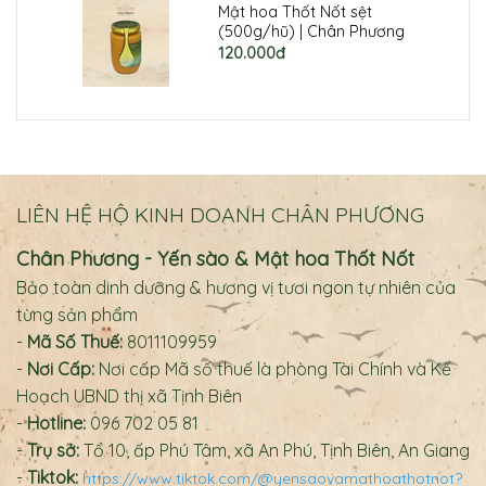
Mật hoa Thốt Nốt sệt
(500g/hũ) | Chân Phương
120.000đ
LIÊN HỆ HỘ KINH DOANH CHÂN PHƯƠNG
Chân Phương - Yến sào & Mật hoa Thốt Nốt
Bảo toàn dinh dưỡng & hương vị tươi ngon tự nhiên của
từng sản phẩm
-
Mã Số Thuế:
8011109959
-
Nơi Cấp:
Nơi cấp Mã số thuế là phòng Tài Chính và Kế
Hoạch UBND thị xã Tịnh Biên
-
Hotline:
096 702 05 81
-
Trụ sở:
Tổ 10, ấp Phú Tâm, xã An Phú, Tịnh Biên, An Giang
-
Tiktok:
https://www.tiktok.com/@yensaovamathoathotnot?