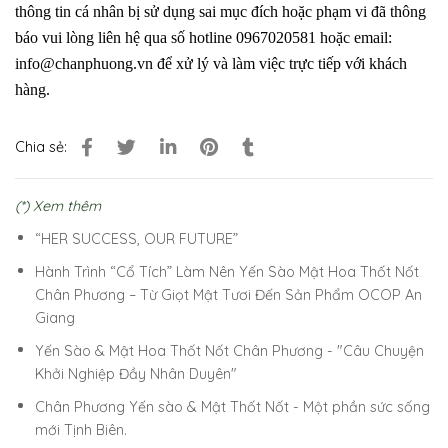
thông tin cá nhân bị sử dụng sai mục đích hoặc phạm vi đã thông
báo vui lòng liên hệ qua số hotline
0967020581
hoặc email:
info
@chanphuong.vn
để xử lý và làm việc trực tiếp với khách
hàng.
Chia sẻ:
(*) Xem thêm
“HER SUCCESS, OUR FUTURE”
Hành Trình “Cổ Tích” Làm Nên Yến Sào Mật Hoa Thốt Nốt
Chân Phương – Từ Giọt Mật Tươi Đến Sản Phẩm OCOP An
Giang
Yến Sào & Mật Hoa Thốt Nốt Chân Phương - "Câu Chuyện
Khởi Nghiệp Đầy Nhân Duyên"
Chân Phương Yến sào & Mật Thốt Nốt - Một phần sức sống
mới Tịnh Biên.