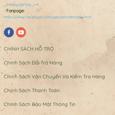
_t=8l1bLjGkPjD&_r=1
-
Fanpage:
https://www.facebook.com/yensaomathoathotnot
CHÍNH SÁCH HỖ TRỢ
Chính Sách Đổi Trả Hàng
Chính Sách Vận Chuyển Và Kiểm Tra Hàng
Chính Sách Thanh Toán
Chính Sách Bảo Mật Thông Tin