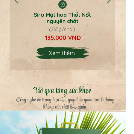
Siro Mật hoa Thốt Nốt
nguyên chất
(265g/chai)
135.000 VNĐ
Xem thêm
Bộ quà tặng sức khoẻ
Công nghệ vô trùng hiện đại, giúp bảo quản tươi 6 tháng
không cần chất bảo quản.