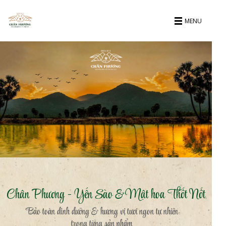
MENU
Chân Phương - Yến Sào & Mật hoa Thốt Nốt
Bảo toàn dinh dưỡng & hương vị tươi ngon tự nhiên
trong từng sản phẩm