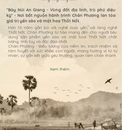
"Bảy Núi An Giang - Vùng đất địa linh, trù phú diệu
kỳ" - Nơi bắt nguồn hành trình Chân Phương lan tỏa
giá trị yến sào và mật hoa Thốt Nốt.
Hơn 10 năm gắn bó với nghề nuôi yến, với làng nghề
Thốt Nốt, Chân Phương tự hào mang đến cho người tiêu
dùng sản phẩm yến sào và mật hoa Thốt Nốt chất
lượng, tinh túy và độc đáo nhất.
Chân Phương - Biểu tượng của niềm tin, trách nhiệm và
tâm huyết với sức khỏe con người, mang hương vị từ tự
nhiên, sự gắn kết giữa yêu thương, quan tâm chân thành.
Xem thêm...