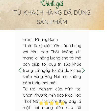
Đánh giá
TỪ KHÁCH HÀNG ĐÃ DÙNG
SẢN PHẨM
From : Mì Tiny Bánh
From: 
"Thật là kỳ diệu! Yến sào chưng
"Tôi 
với Mật Hoa Thốt không chỉ
được 
mang lại năng lượng cho tôi mà
tran
còn giúp tôi duy trì sức khỏe
Phươn
trong cả ngày tôi đã dạo chơi
tế mô
khắp vùng Bảy Núi mà không
sào t
cảm thấy mệt mỏi.
sản p
Từ trải nghiệm của mình tại
và mậ
Chân Phương-Yến sào Mật Hoa
yên t
Thốt Nốt, tôi cảm thấy đây là
dùng 
một nơi mang đến cho tôi
là “ng