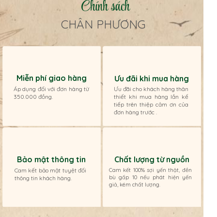
Chính sách
CHÂN PHƯƠNG
Miễn phí giao hàng
Ưu đãi khi mua hàng
Áp dụng đối với đơn hàng từ
Ưu đãi cho khách hàng thân
350.000 đồng.
thiết khi mua hàng lần kế
tiếp trên thiệp cảm ơn của
đơn hàng trước .
Chất lượng từ nguồn
Bảo mật thông tin
Cam kết 100% sợi yến thật, đền
Cam kết bảo mật tuyệt đối
bù gấp 10 nếu phát hiện yến
thông tin khách hàng.
giả, kém chất lượng.